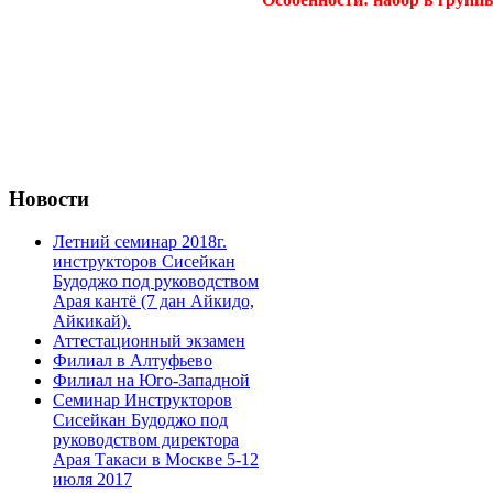
Новости
Летний семинар 2018г.
инструкторов Сисейкан
Будоджо под руководством
Арая кантё (7 дан Айкидо,
Айкикай).
Аттестационный экзамен
Филиал в Алтуфьево
Филиал на Юго-Западной
Семинар Инструкторов
Сисейкан Будоджо под
руководством директора
Арая Такаси в Москве 5-12
июля 2017