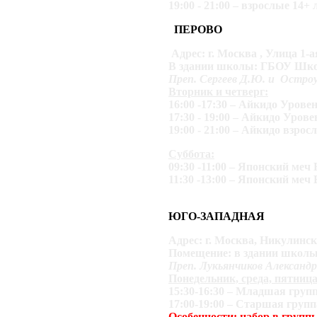
19:00 - 21:00 – взрослые 14+ 
ПЕРОВО
Адрес: г. Москва , Улица 1-
В здании школы: ГБОУ Шко
Преп. Сергеев Д.Ю. и Остр
Вторник и четверг:
16:00 -17:30 – Айкидо Уровен
17:30 - 19:00 – Айкидо Урове
19:00 - 21:00 – Айкидо взрос
Суббота:
09:30 -11:00 – Японский ме
11:30 -13:00 – Японский меч
ЮГО-ЗАПАДНАЯ
Адрес: г. Москва, Никулинск
Помещение: в здании шко
Преп. Лукьянчиков Александр
Понедельник, среда, пятниц
15:30-16:30 – Младшая групп
17:00-19:00 – Старшая групп
Особенности: набор в групп