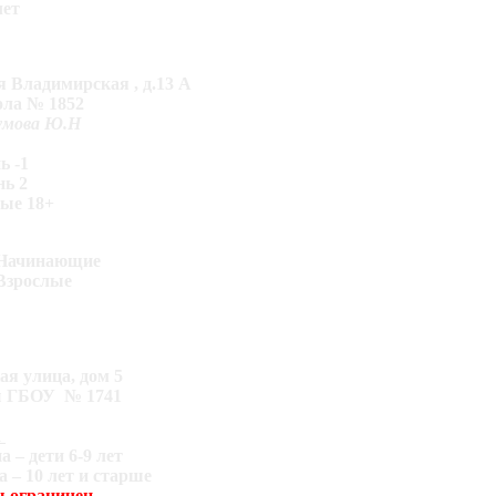
лет
ая Владимирская , д.13 А
ла № 1852
оумова Ю.Н
ь -1
нь 2
лые 18+
ч Начинающие
 Взрослые
ая улица, дом 5
лы ГБОУ № 1741
а
а – дети 6-9 лет
а – 10 лет и старше
ы ограничен