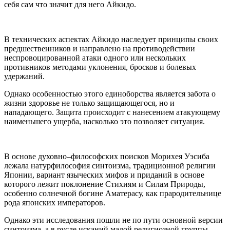
себя сам что значит для него Айкидо.
В технических аспектах Айкидо наследует принципы своих
предшественников и направлено на противодействии
неспровоцированной атаки одного или нескольких
противников методами уклонения, бросков и болевых
удержаний.
Однако особенностью этого единоборства является забота о
жизни здоровье не только защищающегося, но и
нападающего. Защита происходит с нанесением атакующему
наименьшего ущерба, насколько это позволяет ситуация.
В основе духовно–философских поисков Морихея Уэсиба
лежала натурфилософия синтоизма, традиционной религии
Японии, вариант языческих мифов и приданий в основе
которого лежит поклонение Стихиям и Силам Природы,
особенно солнечной богине Аматерасу, как прародительнице
рода японских императоров.
Однако эти исследования пошли не по пути основной версии
синтоизма, а в русле исканий малой религиозной группы