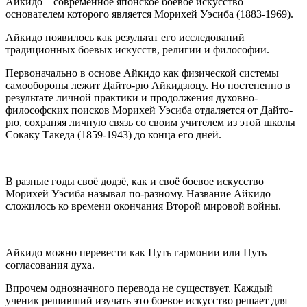
Айкидо – современное японское боевое искусство
основателем которого является Морихей Уэсиба (1883-1969).
Айкидо появилось как результат его исследований
традиционных боевых искусств, религии и философии.
Первоначально в основе Айкидо как физической системы
самообороны лежит Дайто-рю Айкидзюцу. Но постепенно в
результате личной практики и продолжения духовно-
философских поисков Морихей Уэсиба отдаляется от Дайто-
рю, сохраняя личную связь со своим учителем из этой школы
Сокаку Такеда (1859-1943) до конца его дней.
В разные годы своё додзё, как и своё боевое искусство
Морихей Уэсиба называл по-разному. Название Айкидо
сложилось ко времени окончания Второй мировой войны.
Айкидо можно перевести как Путь гармонии или Путь
согласования духа.
Впрочем однозначного перевода не существует. Каждый
ученик решивший изучать это боевое искусство решает для